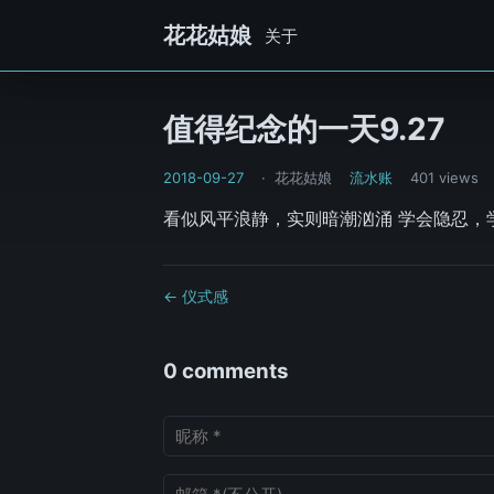
花花姑娘
关于
值得纪念的一天9.27
2018-09-27
花花姑娘
流水账
401 views
看似风平浪静，实则暗潮汹涌 学会隐忍，
← 仪式感
0 comments
昵称
邮箱